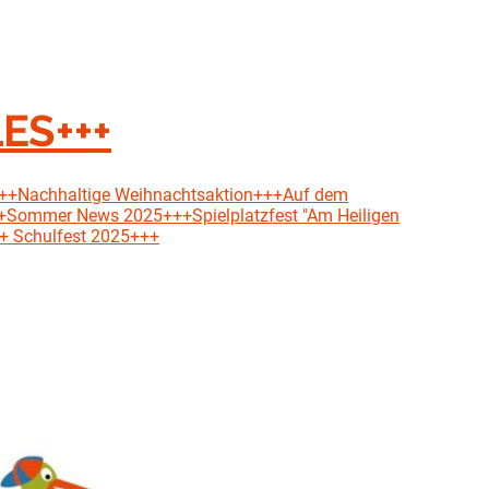
ES+++
"+++Nachhaltige Weihnachtsaktion+++Auf dem
+Sommer News 2025+++Spielplatzfest "Am Heiligen
++ Schulfest 2025+++
Wer wir sind
GruKiFö ist der Förderverein d
und aller fünf städtischen Kin
(Wetterau). Wir unterstützen P