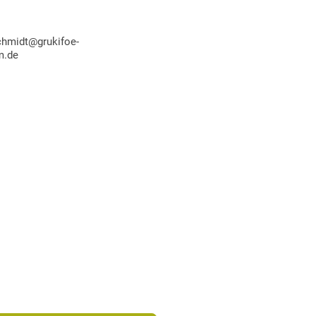
chmidt@grukifoe-
m.de
Satzung und Protokolle
zung und die Protokolle unserer Mitgliederversammlungen finde