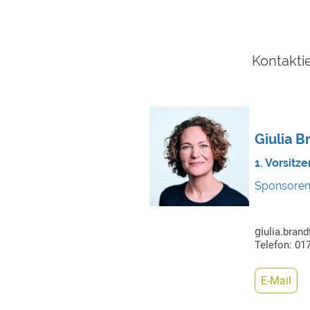
Kontaktie
Giulia B
1. Vorsitz
Sponsoren,
gi
ulia.bran
Telefon: 01
E-Mail