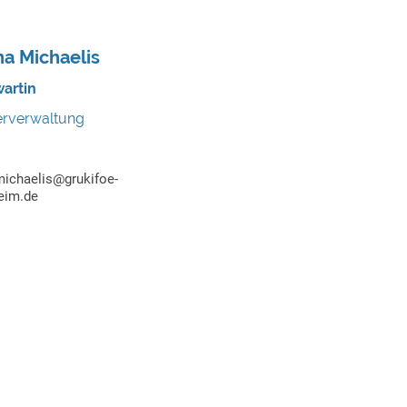
a Michaelis
artin
erverwaltung
michaelis@grukifoe-
eim.de