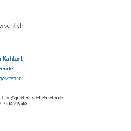
ersönlich.
 Kahlert
tzende
gesstätten
ahlert
@grukifoe-reichelsheim.de
 0176-62919663