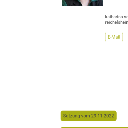
katharina.s
reichelshei
E-Mail
Unsere Sat
Satzung vom 29.11.2022