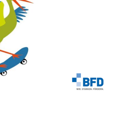
und verfolgen gemeinnützige u
begleiten Reichelsheimer Kinder
Übergang in die fünfte Klasse 
Der GruKi ist unser neuer Beglei
Flügelgeber für unsere Schützl
stets im Sinne der Kinder getro
Wir sind Mitglied im Bundesverband der F