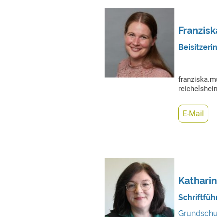
Franzisk
Beisitzeri
franziska.m
reichelshei
E-Mail
Kathari
Schriftfüh
Grundschu