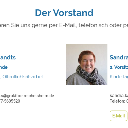
Der Vorstand
ren Sie uns gerne per E-Mail, telefonisch oder p
randts
Sandra
ende
2. Vorsi
 Öffentlichkeitsarbeit
Kinderta
sandra.k
dts@grukifoe-reichelsheim.de
77-5605520
Telefon:
E-Mail