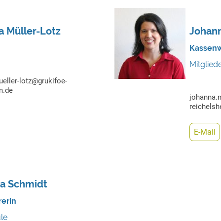
a Müller-Lotz
Johann
n
Kassenw
Mitglied
ueller-lotz@grukifoe-
m.de
johanna.
reichelsh
E-Mail
na Schmidt
rerin
le